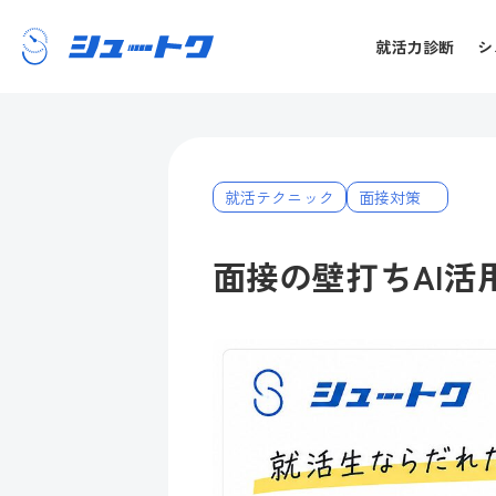
就活力診断
シ
就活テクニック
面接対策
面接の壁打ちAI活