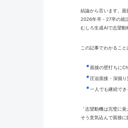
結論から言います。面
2026年卒・27卒
むしろ生成AIで志望
この記事でわかること
面接の壁打ちにCh
圧迫面接・深掘り
一人でも継続でき
「志望動機は完璧に覚
そう意気込んで面接に