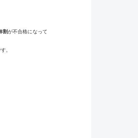
8割
が不合格になって
です。