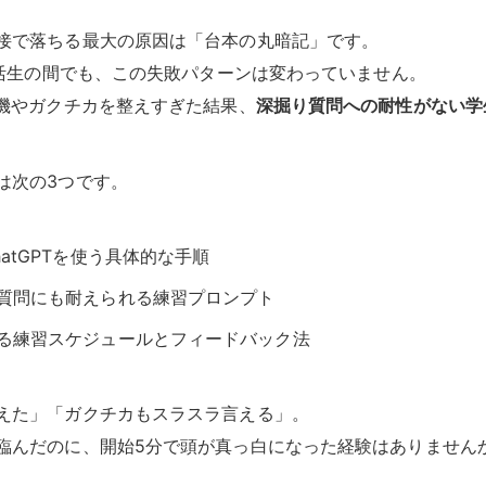
接で落ちる最大の原因は「台本の丸暗記」です。
の就活生の間でも、この失敗パターンは変わっていません。
動機やガクチカを整えすぎた結果、
深掘り質問への耐性がない学
は次の3つです。
atGPTを使う具体的な手順
質問にも耐えられる練習プロンプト
る練習スケジュールとフィードバック法
えた」「ガクチカもスラスラ言える」。
臨んだのに、開始5分で頭が真っ白になった経験はありません