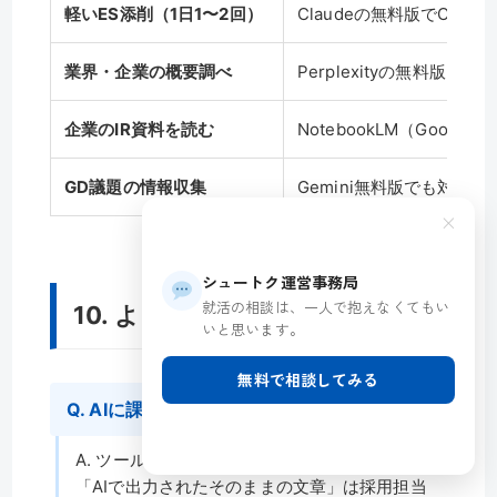
軽いES添削（1日1〜2回）
Claudeの無料版でOK
業界・企業の概要調べ
Perplexityの無料版（1
企業のIR資料を読む
NotebookLM（Googl
GD議題の情報収集
Gemini無料版でも対応可
×
シュートク運営事務局
就活の相談は、一人で抱えなくてもい
10. よくある質問（FAQ）
いと思います。
無料で相談してみる
Q. AIに課金したら就活で有利になれますか？
A. ツールを使うだけでは有利になりません。
「AIで出力されたそのままの文章」は採用担当