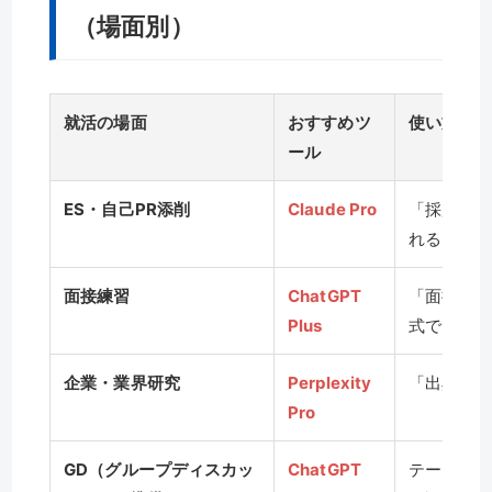
（場面別）
就活の場面
おすすめツ
使い方のコ
ール
ES・自己PR添削
Claude Pro
「採用担当
れる
面接練習
ChatGPT
「面接官に
Plus
式で
企業・業界研究
Perplexity
「出典付き
Pro
GD（グループディスカッ
ChatGPT
テーマを投