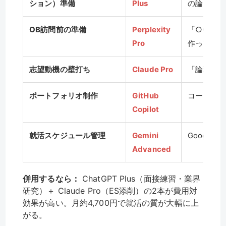
ション）準備
Plus
の論点を出
OB訪問前の準備
Perplexity
「○○社に
Pro
作って」
志望動機の壁打ち
Claude Pro
「論理が破
ポートフォリオ制作
GitHub
コード補完
Copilot
就活スケジュール管理
Gemini
Googl
Advanced
併用するなら：
ChatGPT Plus（面接練習・業界
研究）＋ Claude Pro（ES添削）の2本が費用対
効果が高い。月約4,700円で就活の質が大幅に上
がる。