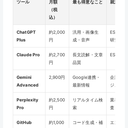
ツール
月額
最も得意なこと
就活での
（税
込）
ChatGPT
約2,000
汎用・画像生
ES添削
Plus
円
成・音声
研究
Claude Pro
約2,700
長文読解・文章
ES添削
円
品質
Gemini
2,900円
Google連携・
企業研究
Advanced
最新情報
ジュール
Perplexity
約2,500
リアルタイム検
業界動向
Pro
円
索
査
GitHub
約1,000
コード生成・補
エンジニ