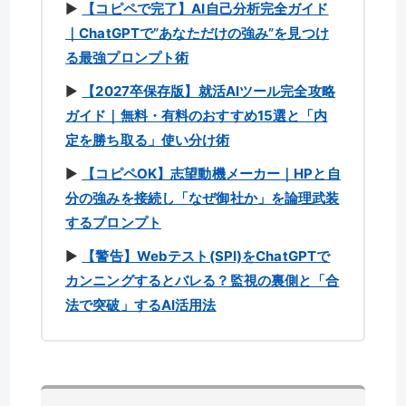
▶︎
【コピペで完了】AI自己分析完全ガイド
｜ChatGPTで”あなただけの強み”を見つけ
る最強プロンプト術
▶︎
【2027卒保存版】就活AIツール完全攻略
ガイド｜無料・有料のおすすめ15選と「内
定を勝ち取る」使い分け術
▶︎
【コピペOK】志望動機メーカー｜HPと自
分の強みを接続し「なぜ御社か」を論理武装
するプロンプト
▶︎
【警告】Webテスト(SPI)をChatGPTで
カンニングするとバレる？監視の裏側と「合
法で突破」するAI活用法