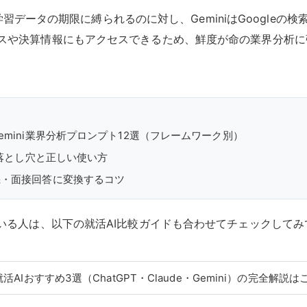
deが学習データの期限に縛られるのに対し、GeminiはGoogle
スや決算情報にもアクセスできるため、鮮度が命の業界分析に
emini業界分析プロンプト12選（フレームワーク別）
の落とし穴と正しい使い方
機・面接回答に変換するコツ
ている人は、以下の就活AI比較ガイドも合わせてチェックして
就活AIおすすめ3選（ChatGPT・Claude・Gemini）の完全解説は