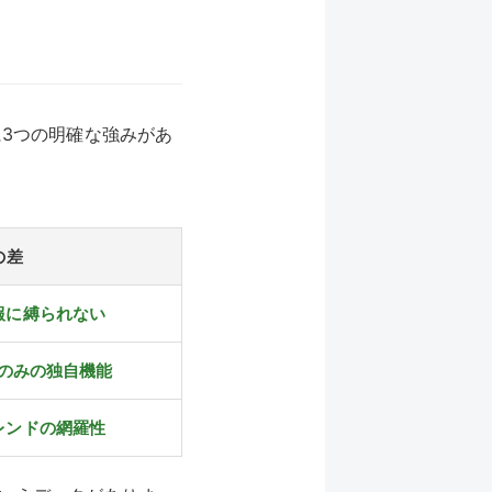
に3つの明確な強みがあ
の差
報に縛られない
niのみの独自機能
レンドの網羅性