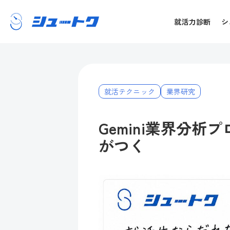
就活力診断
シ
就活テクニック
業界研究
Gemini業界分析
がつく