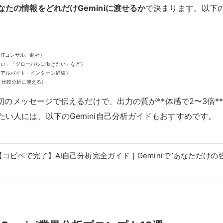
なたの情報をどれだけGeminiに渡せるか
で決まります。以下
ITコンサル、商社）
たい」「グローバルに働きたい」など）
・アルバイト・インターン経験）
と比較分析に使える）
に最初のメッセージで伝えるだけで、出力の質が**体感で2〜3倍
い人には、以下のGemini自己分析ガイドもおすすめです。
【コピペで完了】AI自己分析完全ガイド｜Geminiで”あなただけの