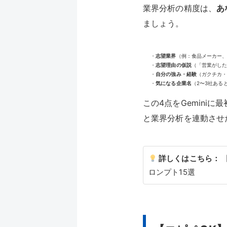
業界分析の精度は、
あ
ましょう。
・
志望業界
（例：食品メーカー、
・
志望理由の仮説
（「営業がし
・
自分の強み・経験
（ガクチカ
・
気になる企業名
（2〜3社ある
この4点をGemini
と業界分析を連動させた
詳しくはこちら：
ロンプト15選