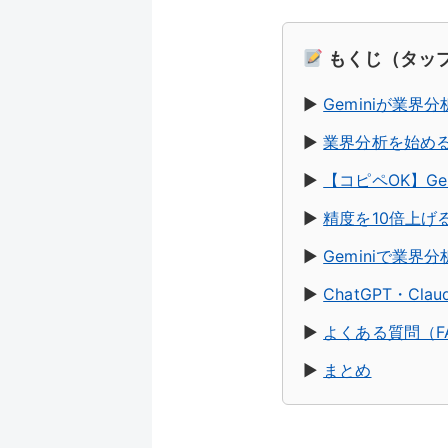
もくじ（タッ
▶︎
Geminiが業界
▶︎
業界分析を始め
▶︎
【コピペOK】Ge
▶︎
精度を10倍上げ
▶︎
Geminiで業
▶︎
ChatGPT・Cl
▶︎
よくある質問（F
▶︎
まとめ