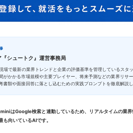
修
ア『シュートク』運営事務局
の現場で最新の業界トレンドと企業の評価基準を管理しているスタッフ
間がかかる市場規模や主要プレイヤー、将来予測などの業界リサ
考書類や面接回答に落とし込むための実践プロンプトを徹底解説
eminiはGoogle検索と連動しているため、リアルタイムの
最も向いているAIです。