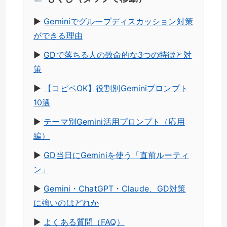
▶︎
Geminiでグループディスカッション対策
ができる理由
▶︎
GDで落ちる人の致命的な3つの特徴と対
策
▶︎
【コピペOK】役割別Geminiプロンプト
10選
▶︎
テーマ別Gemini活用プロンプト（応用
編）
▶︎
GD当日にGeminiを使う「直前ルーティ
ン」
▶︎
Gemini・ChatGPT・Claude、GD対策
に強いのはどれか
▶︎
よくある質問（FAQ）